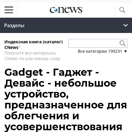
Разделы
Индексная книга (каталог)
CNews
*
Все категории
199231
▼
Получите все материалы
CNews по ключевому слову
Gadget - Гаджет -
Девайс - небольшое
устройство,
предназначенное для
облегчения и
усовершенствования