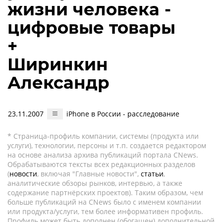
жизни человека -
цифровые товары
+
Ширинкин
Александр
23.11.2007
iPhone в России - расследование
* Страница-профиль компании, системы (продукта или
услуги), технологии, персоны и т.п. создается редактором
на основе анализа архива публикаций портала CNews.
Обрабатываются тексты всех редакционных разделов
(
новости
, включая "Главные новости",
статьи
,
аналитические обзоры рынков, интервью, а также
содержание партнёрских проектов). Таким образом, чем
больше публикаций на CNews было с именем компании
или продукта/услуги, тем более информативен профиль.
Профиль может быть дополнен (обогащен) дополнительной