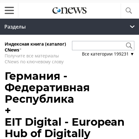
Разделы
Индексная книга (каталог)
CNews
*
Все категории
199231
▼
Получите все материалы
CNews по ключевому слову
Германия -
Федеративная
Республика
+
EIT Digital - European
Hub of Digitally