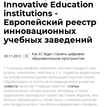
Innovative Education
institutions -
Европейский реестр
инновационных
учебных заведений
Как ЕС будет строить цифровое
20.11.2013
образовательное пространство
* Страница-профиль компании, системы (продукта или
услуги), технологии, персоны и т.п. создается редактором
на основе анализа архива публикаций портала CNews.
Обрабатываются тексты всех редакционных разделов
(
новости
, включая "Главные новости",
статьи
,
аналитические обзоры рынков, интервью, а также
содержание партнёрских проектов). Таким образом, чем
больше публикаций на CNews было с именем компании
или продукта/услуги, тем более информативен профиль.