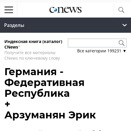
Разделы
Индексная книга (каталог)
CNews
*
Все категории
199231
▼
Получите все материалы
CNews по ключевому слову
Германия -
Федеративная
Республика
+
Арзуманян Эрик