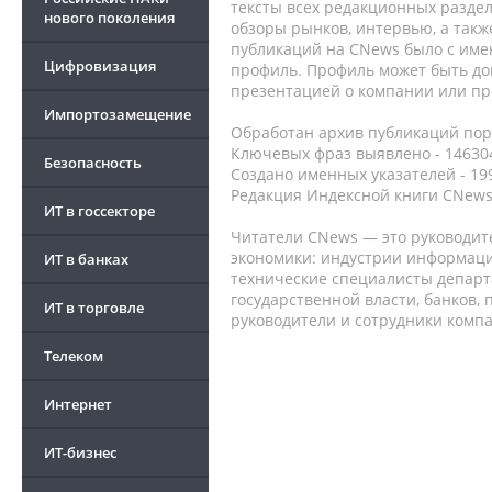
тексты всех редакционных раздел
нового поколения
обзоры рынков, интервью, а такж
публикаций на CNews было с име
Цифровизация
профиль. Профиль может быть до
презентацией о компании или про
Импортозамещение
Обработан архив публикаций порт
Ключевых фраз выявлено - 146304
Безопасность
Создано именных указателей - 19
Редакция Индексной книги CNews
ИТ в госсекторе
Читатели CNews — это руководит
экономики: индустрии информаци
ИТ в банках
технические специалисты депар
государственной власти, банков,
ИТ в торговле
руководители и сотрудники комп
Телеком
Интернет
ИТ-бизнес