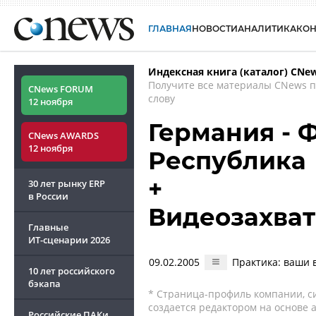
ГЛАВНАЯ
НОВОСТИ
АНАЛИТИКА
КО
Индексная книга (каталог) CNe
Получите все материалы CNews 
CNews FORUM
слову
12 ноября
Германия - 
CNews AWARDS
12 ноября
Республика
+
30 лет рынку ERP
в России
Видеозахват 
Главные
ИТ-сценарии
2026
09.02.2005
Практика: ваши 
10 лет российского
бэкапа
* Страница-профиль компании, сис
создается редактором на основе
Российские ПАКи