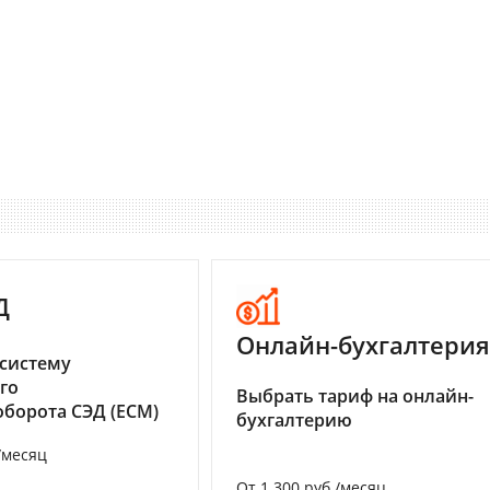
Д
Онлайн-бухгалтерия
систему
го
Выбрать тариф на онлайн-
борота СЭД (ECM)
бухгалтерию
/месяц
От 1 300 руб./месяц