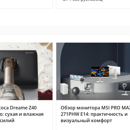
оса Dreame Z40
Обзор монитора MSI PRO MA
o: сухая и влажная
271PHW E14: практичность и
усилий
визуальный комфорт