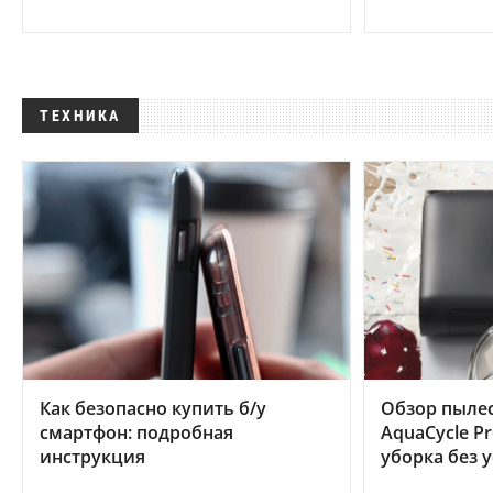
ТЕХНИКА
Как безопасно купить б/у
Обзор пылес
смартфон: подробная
AquaCycle Pr
инструкция
уборка без 