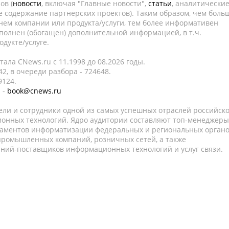
ов (
новости
, включая "Главные новости",
статьи
, аналитически
е содержание партнёрских проектов). Таким образом, чем боль
нем компании или продукта/услуги, тем более информативен
полнен (обогащен) дополнительной информацией, в т.ч.
дукте/услуге.
ала CNews.ru c 11.1998 до 08.2026 годы.
2, в очереди разбора - 724648.
9124.
 -
book@cnews.ru
ели и сотрудники одной из самых успешных отраслей российск
онных технологий. Ядро аудитории составляют топ-менеджеры
таментов информатизации федеральных и региональных орган
 промышленных компаний, розничных сетей, а также
аний-поставщиков информационных технологий и услуг связи.