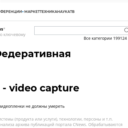
НФЕРЕНЦИИ
МАРКЕТ
ТЕХНИКА
НАУКА
ТВ
ws
*
по ключевому
Все категории
199124
Федеративная
- video capture
видеопленки не должны умереть
темы (продукта или услуги), технологии, персоны и т.п.
 анализа архива публикаций портала CNews. Обрабатываются