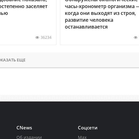
остепенно заселяет
часы-хронометр организма 
нью
когда они выходят из строя,
развитие человека
останавливается
36234
КАЗАТЬ ЕЩЕ
CNews
Соцсети
Об издании
Max