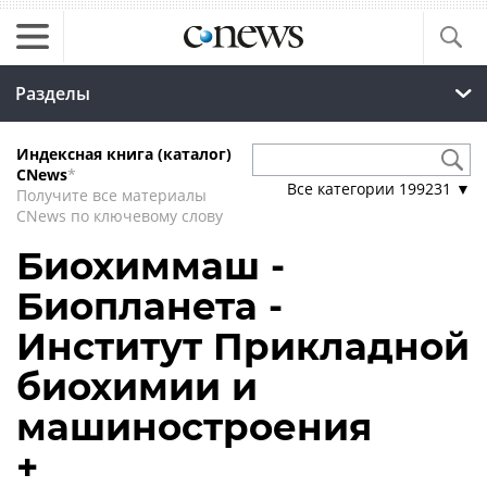
Разделы
Индексная книга (каталог)
CNews
*
Все категории
199231
▼
Получите все материалы
CNews по ключевому слову
Биохиммаш -
Биопланета -
Институт Прикладной
биохимии и
машиностроения
+