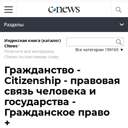
Разделы
Индексная книга (каталог)
CNews
*
Все категории
199165
▼
Получите все материалы
CNews по ключевому слову
Гражданство -
Citizenship - правовая
связь человека и
государства -
Гражданское право
+