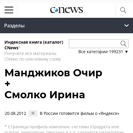
Разделы
Индексная книга (каталог)
CNews
*
Все категории
199231
▼
Получите все материалы
CNews по ключевому слову
Манджиков Очир
+
Смолко Ирина
20.08.2012
В России готовится фильм о «Яндексе»
* Страница-профиль компании, системы (продукта или
услуги), технологии, персоны и т.п. создается редактором