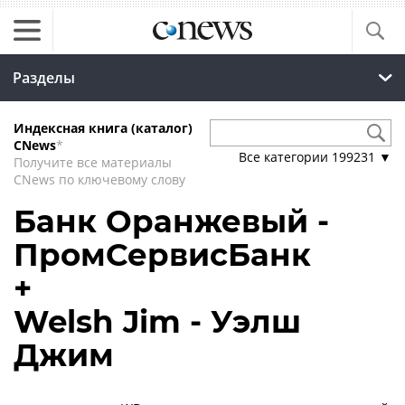
Разделы
Индексная книга (каталог)
CNews
*
Все категории
199231
▼
Получите все материалы
CNews по ключевому слову
Банк Оранжевый -
ПромСервисБанк
+
Welsh Jim - Уэлш
Джим