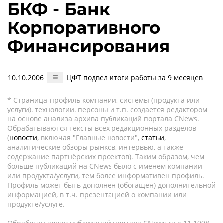
БКФ - Банк
Корпоративного
Финансирования
10.10.2006
ЦФТ подвел итоги работы за 9 месяцев
* Страница-профиль компании, системы (продукта или
услуги), технологии, персоны и т.п. создается редактором
на основе анализа архива публикаций портала CNews.
Обрабатываются тексты всех редакционных разделов
(
новости
, включая "Главные новости",
статьи
,
аналитические обзоры рынков, интервью, а также
содержание партнёрских проектов). Таким образом, чем
больше публикаций на CNews было с именем компании
или продукта/услуги, тем более информативен профиль.
Профиль может быть дополнен (обогащен) дополнительной
информацией, в т.ч. презентацией о компании или
продукте/услуге.
Обработан архив публикаций портала CNews.ru c 11.1998