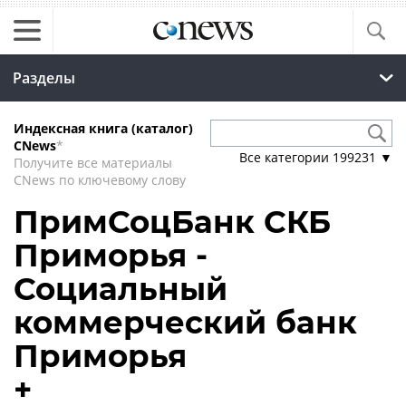
Разделы
Индексная книга (каталог)
CNews
*
Все категории
199231
▼
Получите все материалы
CNews по ключевому слову
ПримСоцБанк СКБ
Приморья -
Социальный
коммерческий банк
Приморья
+