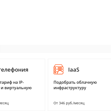
-телефония
IaaS
тариф на IP-
Подобрать облачную
 и виртуальную
инфраструктуру
месяц
От 346 руб./месяц