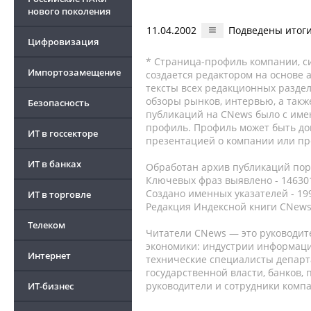
нового поколения
11.04.2002
Подведены итоги
Цифровизация
* Страница-профиль компании, сис
Импортозамещение
создается редактором на основе
тексты всех редакционных раздел
обзоры рынков, интервью, а такж
Безопасность
публикаций на CNews было с име
профиль. Профиль может быть до
ИТ в госсекторе
презентацией о компании или про
ИТ в банках
Обработан архив публикаций порт
Ключевых фраз выявлено - 146301
Создано именных указателей - 19
ИТ в торговле
Редакция Индексной книги CNews
Телеком
Читатели CNews — это руководит
экономики: индустрии информаци
Интернет
технические специалисты депар
государственной власти, банков,
руководители и сотрудники комп
ИТ-бизнес