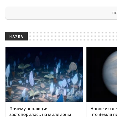
ПО
НАУКА
Почему эволюция
Новое иссле
застопорилась на миллионы
что Земля п