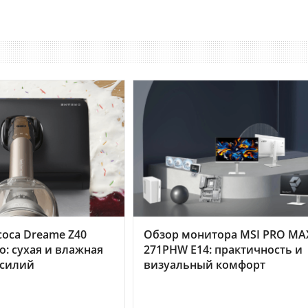
оса Dreame Z40
Обзор монитора MSI PRO MA
o: сухая и влажная
271PHW E14: практичность и
усилий
визуальный комфорт