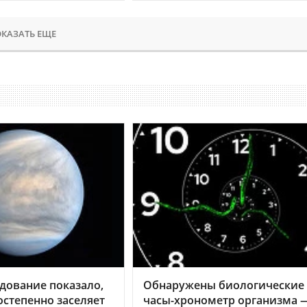
КАЗАТЬ ЕЩЕ
дование показало,
Обнаружены биологические
остепенно заселяет
часы-хронометр организма 