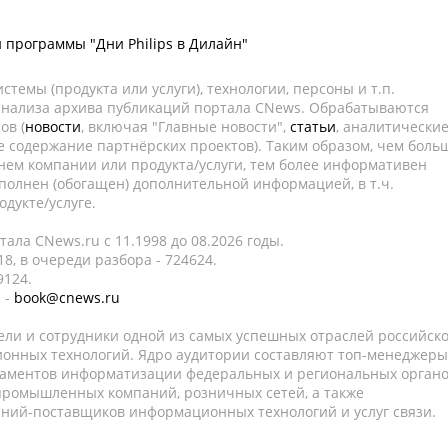
 программы "Дни Philips в Дилайн"
темы (продукта или услуги), технологии, персоны и т.п.
 анализа архива публикаций портала CNews. Обрабатываются
ов (
новости
, включая "Главные новости",
статьи
, аналитически
е содержание партнёрских проектов). Таким образом, чем боль
нем компании или продукта/услуги, тем более информативен
полнен (обогащен) дополнительной информацией, в т.ч.
дукте/услуге.
ала CNews.ru c 11.1998 до 08.2026 годы.
8, в очереди разбора - 724624.
9124.
 -
book@cnews.ru
ели и сотрудники одной из самых успешных отраслей российск
онных технологий. Ядро аудитории составляют топ-менеджеры
таментов информатизации федеральных и региональных орган
 промышленных компаний, розничных сетей, а также
аний-поставщиков информационных технологий и услуг связи.