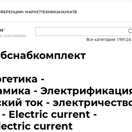
НФЕРЕНЦИИ
МАРКЕТ
ТЕХНИКА
НАУКА
ТВ
ws
*
по ключевому
Все категории
199124
ибснабкомплект
гетика -
амика - Электрификаци
ский ток - электричеств
- Electric current -
electric current