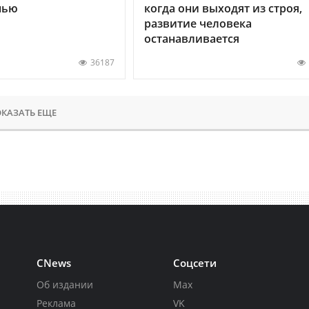
нью
когда они выходят из строя,
развитие человека
останавливается
36187
КАЗАТЬ ЕЩЕ
CNews
Соцсети
Об издании
Max
Реклама
VK