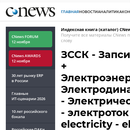
ГЛАВНАЯ
НОВОСТИ
АНАЛИТИКА
КО
Индексная книга (каталог) CNe
Получите все материалы CNews 
CNews FORUM
слову
12 ноября
ЗССК - Запс
CNews AWARDS
12 ноября
+
Электроэнер
30 лет рынку ERP
в России
Электродин
Главные
- Электриче
ИТ-сценарии
2026
- электроток 
10 лет российского
бэкапа
electricity - 
Российские ПАКи