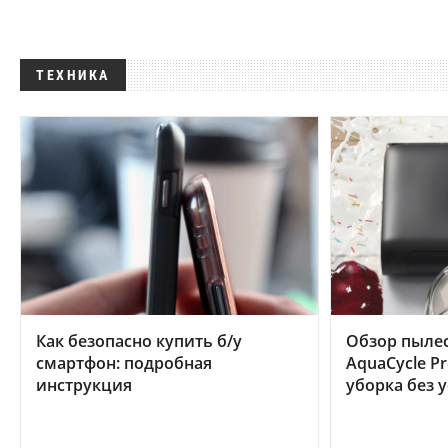
ТЕХНИКА
Как безопасно купить б/у
Обзор пылес
смартфон: подробная
AquaCycle Pr
инструкция
уборка без 