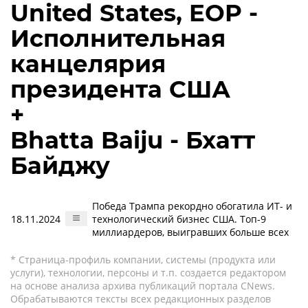
United States, EOP -
Исполнительная
канцелярия
президента США
+
Bhatta Baiju - Бхатт
Байджу
Победа Трампа рекордно обогатила ИТ- и
18.11.2024
технологический бизнес США. Топ-9
миллиардеров, выигравших больше всех
* Страница-профиль компании, системы (продукта или
услуги), технологии, персоны и т.п. создается редактором
на основе анализа архива публикаций портала CNews.
Обрабатываются тексты всех редакционных разделов