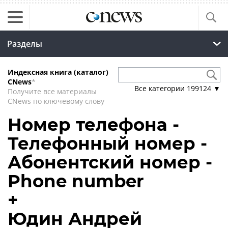
Разделы
Индексная книга (каталог)
CNews
*
Все категории
199124
▼
Получите все материалы
CNews по ключевому слову
Номер телефона -
Телефонный номер -
Абонентский номер -
Phone number
+
Юдин Андрей