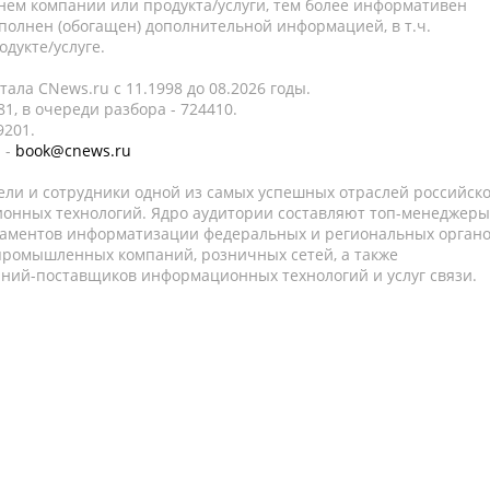
нем компании или продукта/услуги, тем более информативен
полнен (обогащен) дополнительной информацией, в т.ч.
дукте/услуге.
ала CNews.ru c 11.1998 до 08.2026 годы.
1, в очереди разбора - 724410.
9201.
 -
book@cnews.ru
ели и сотрудники одной из самых успешных отраслей российск
онных технологий. Ядро аудитории составляют топ-менеджеры
таментов информатизации федеральных и региональных орган
 промышленных компаний, розничных сетей, а также
аний-поставщиков информационных технологий и услуг связи.