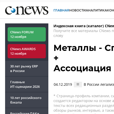
ГЛАВНАЯ
НОВОСТИ
АНАЛИТИКА
КО
Индексная книга (каталог) CNe
Получите все материалы CNews 
CNews FORUM
слову
12 ноября
Металлы - Сп
CNews AWARDS
12 ноября
+
Ассоциация
30 лет рынку ERP
в России
Главные
04.12.2019
В России легали
ИТ-сценарии
2026
* Страница-профиль компании, сис
10 лет российского
создается редактором на основе
бэкапа
тексты всех редакционных раздел
обзоры рынков, интервью, а такж
Российские ПАКи