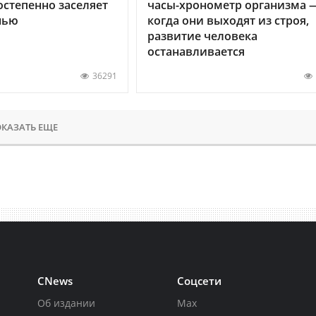
остепенно заселяет
часы-хронометр организма 
нью
когда они выходят из строя,
развитие человека
останавливается
36291
КАЗАТЬ ЕЩЕ
CNews
Соцсети
Об издании
Max