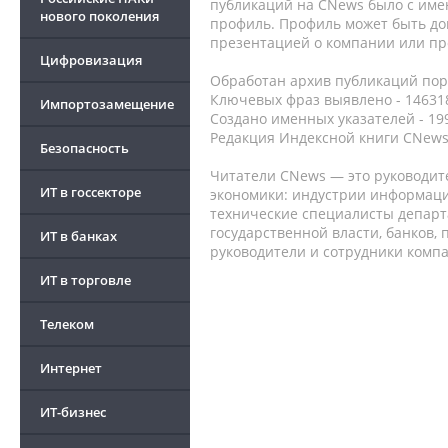
публикаций на CNews было с име
нового поколения
профиль. Профиль может быть до
презентацией о компании или про
Цифровизация
Обработан архив публикаций порт
Ключевых фраз выявлено - 146318
Импортозамещение
Создано именных указателей - 19
Редакция Индексной книги CNews
Безопасность
Читатели CNews — это руководит
ИТ в госсекторе
экономики: индустрии информаци
технические специалисты депар
государственной власти, банков,
ИТ в банках
руководители и сотрудники комп
ИТ в торговле
Телеком
Интернет
ИТ-бизнес