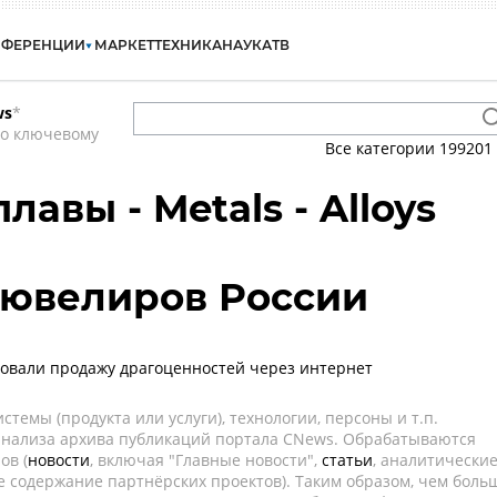
НФЕРЕНЦИИ
МАРКЕТ
ТЕХНИКА
НАУКА
ТВ
ws
*
по ключевому
Все категории
199201
лавы - Metals - Alloys
 ювелиров России
зовали продажу драгоценностей через интернет
темы (продукта или услуги), технологии, персоны и т.п.
 анализа архива публикаций портала CNews. Обрабатываются
ов (
новости
, включая "Главные новости",
статьи
, аналитически
е содержание партнёрских проектов). Таким образом, чем боль