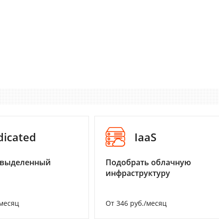
dicated
IaaS
 выделенный
Подобрать облачную
инфраструктуру
/месяц
От 346 руб./месяц