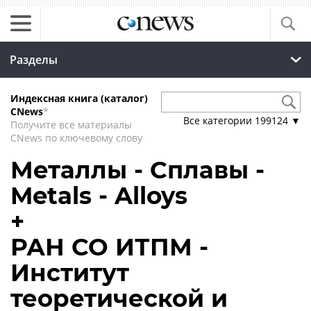
Разделы
Индексная книга (каталог)
CNews
*
Все категории
199124
▼
Получите все материалы
CNews по ключевому слову
Металлы - Сплавы -
Metals - Alloys
+
РАН СО ИТПМ -
Институт
теоретической и