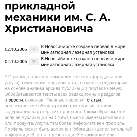
прикладной
механики им. С. А.
Христиановича
В Новосибирске создана первая в мире
02.10.2006
миниатюрная лазерная установка
В Новосибирске создана первая в мире
02.10.2006
миниатюрная лазерная установка
* Страница-профиль компании, системы (продукта или
услуги), технологии, персоны и т.п. создается редактором
на основе анализа архива публикаций портала CNews.
Обрабатываются тексты всех редакционных разделов
(
новости
, включая "Главные новости",
статьи
,
аналитические обзоры рынков, интервью, а также
содержание партнёрских проектов). Таким образом, чем
больше публикаций на CNews было с именем компании
или продукта/услуги, тем более информативен профиль.
Профиль может быть дополнен (обогащен) дополнительной
информацией, в т.ч. презентацией о компании или