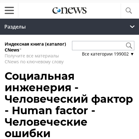
Разделы
Индексная книга (каталог)
CNews
*
Все категории
199002
▼
Получите все материалы
CNews по ключевому слову
Социальная
инженерия -
Человеческий фактор
- Human factor -
Человеческие
ошибки