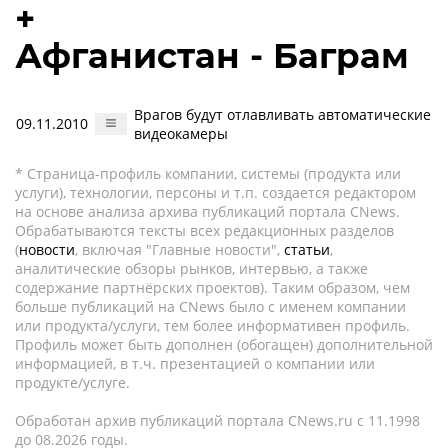
+
Афганистан - Баграм
Врагов будут отлавливать автоматические
09.11.2010
видеокамеры
* Страница-профиль компании, системы (продукта или
услуги), технологии, персоны и т.п. создается редактором
на основе анализа архива публикаций портала CNews.
Обрабатываются тексты всех редакционных разделов
(
новости
, включая "Главные новости",
статьи
,
аналитические обзоры рынков, интервью, а также
содержание партнёрских проектов). Таким образом, чем
больше публикаций на CNews было с именем компании
или продукта/услуги, тем более информативен профиль.
Профиль может быть дополнен (обогащен) дополнительной
информацией, в т.ч. презентацией о компании или
продукте/услуге.
Обработан архив публикаций портала CNews.ru c 11.1998
до 08.2026 годы.