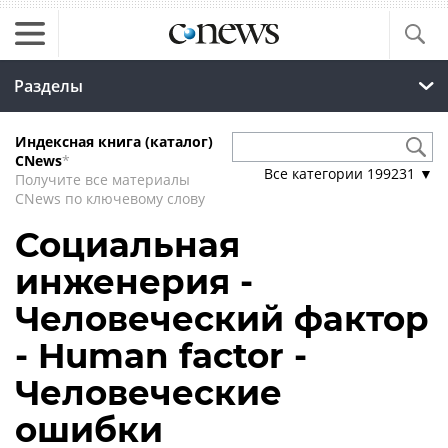
Разделы
Индексная книга (каталог)
CNews
*
Все категории
199231
▼
Получите все материалы
CNews по ключевому слову
Социальная
инженерия -
Человеческий фактор
- Human factor -
Человеческие
ошибки