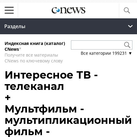
Разделы
Индексная книга (каталог)
CNews
*
Все категории
199231
▼
Получите все материалы
CNews по ключевому слову
Интересное ТВ -
телеканал
+
Мультфильм -
мультипликационный
фильм -