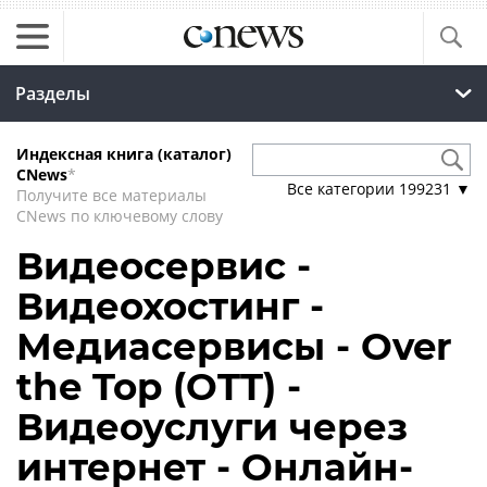
Разделы
Индексная книга (каталог)
CNews
*
Все категории
199231
▼
Получите все материалы
CNews по ключевому слову
Видеосервис -
Видеохостинг -
Медиасервисы - Over
the Top (OTT) -
Видеоуслуги через
интернет - Онлайн-