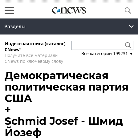
Разделы
Индексная книга (каталог)
CNews
*
Все категории
199231
▼
Получите все материалы
CNews по ключевому слову
Демократическая
политическая партия
США
+
Schmid Josef - Шмид
Йозеф