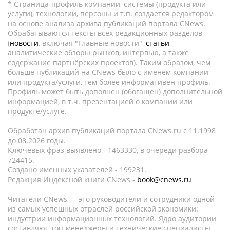
* Страница-профиль компании, системы (продукта или
услуги), технологии, персоны и т.п. создается редактором
на основе анализа архива публикаций портала CNews.
Обрабатываются тексты всех редакционных разделов
(
новости
, включая "Главные новости",
статьи
,
аналитические обзоры рынков, интервью, а также
содержание партнёрских проектов). Таким образом, чем
больше публикаций на CNews было с именем компании
или продукта/услуги, тем более информативен профиль.
Профиль может быть дополнен (обогащен) дополнительной
информацией, в т.ч. презентацией о компании или
продукте/услуге.
Обработан архив публикаций портала CNews.ru c 11.1998
до 08.2026 годы.
Ключевых фраз выявлено - 1463330, в очереди разбора -
724415.
Создано именных указателей - 199231.
Редакция Индексной книги CNews -
book@cnews.ru
Читатели CNews — это руководители и сотрудники одной
из самых успешных отраслей российской экономики:
индустрии информационных технологий. Ядро аудитории
составляют топ-менеджеры и технические специалисты