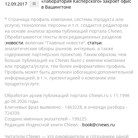
«Лаборатория Касперского» закроет офис
12.09.2017
в Вашингтоне
* Страница-профиль компании, системы (продукта или
услуги), технологии, персоны и т.п. создается редактором
на основе анализа архива публикаций портала CNews.
Обрабатываются тексты всех редакционных разделов
(
новости
, включая "Главные новости",
статьи
,
аналитические обзоры рынков, интервью, а также
содержание партнёрских проектов). Таким образом, чем
больше публикаций на CNews было с именем компании
или продукта/услуги, тем более информативен профиль.
Профиль может быть дополнен (обогащен) дополнительной
информацией, в т.ч. презентацией о компании или
продукте/услуге.
Обработан архив публикаций портала CNews.ru c 11.1998
до 08.2026 годы.
Ключевых фраз выявлено - 1463228, в очереди разбора -
724339.
Создано именных указателей - 199225.
Редакция Индексной книги CNews -
book@cnews.ru
Читатели CNews — это руководители и сотрудники одной