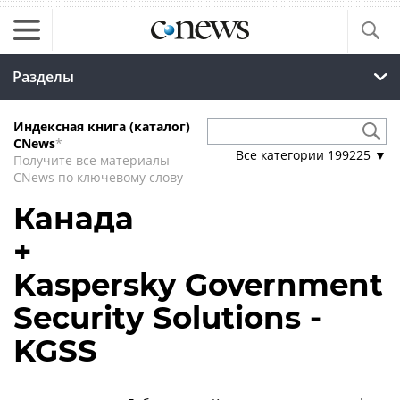
Разделы
Индексная книга (каталог)
CNews
*
Все категории
199225
▼
Получите все материалы
CNews по ключевому слову
Канада
+
Kaspersky Government
Security Solutions -
KGSS