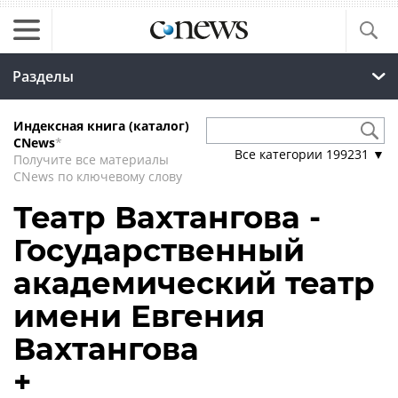
Разделы
Индексная книга (каталог)
CNews
*
Все категории
199231
▼
Получите все материалы
CNews по ключевому слову
Театр Вахтангова -
Государственный
академический театр
имени Евгения
Вахтангова
+