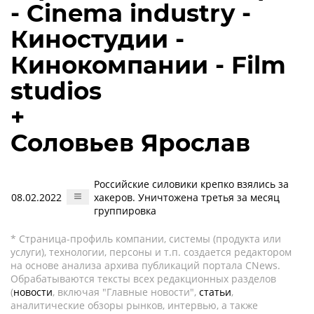
- Cinema industry -
Киностудии -
Кинокомпании - Film
studios
+
Соловьев Ярослав
Российские силовики крепко взялись за
08.02.2022
хакеров. Уничтожена третья за месяц
группировка
* Страница-профиль компании, системы (продукта или
услуги), технологии, персоны и т.п. создается редактором
на основе анализа архива публикаций портала CNews.
Обрабатываются тексты всех редакционных разделов
(
новости
, включая "Главные новости",
статьи
,
аналитические обзоры рынков, интервью, а также