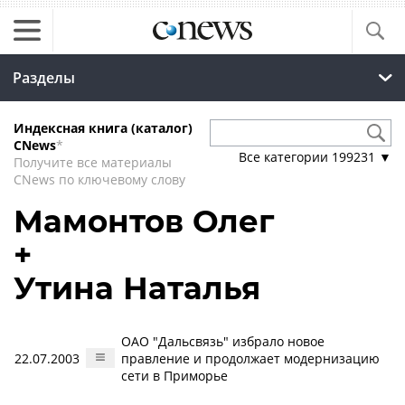
Разделы
Индексная книга (каталог)
CNews
*
Все категории
199231
▼
Получите все материалы
CNews по ключевому слову
Мамонтов Олег
+
Утина Наталья
ОАО "Дальсвязь" избрало новое
22.07.2003
правление и продолжает модернизацию
сети в Приморье