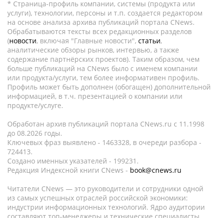
* Страница-профиль компании, системы (продукта или
услуги), технологии, персоны и т.п. создается редактором
на основе анализа архива публикаций портала CNews.
Обрабатываются тексты всех редакционных разделов
(
новости
, включая "Главные новости",
статьи
,
аналитические обзоры рынков, интервью, а также
содержание партнёрских проектов). Таким образом, чем
больше публикаций на CNews было с именем компании
или продукта/услуги, тем более информативен профиль.
Профиль может быть дополнен (обогащен) дополнительной
информацией, в т.ч. презентацией о компании или
продукте/услуге.
Обработан архив публикаций портала CNews.ru c 11.1998
до 08.2026 годы.
Ключевых фраз выявлено - 1463328, в очереди разбора -
724413.
Создано именных указателей - 199231.
Редакция Индексной книги CNews -
book@cnews.ru
Читатели CNews — это руководители и сотрудники одной
из самых успешных отраслей российской экономики:
индустрии информационных технологий. Ядро аудитории
составляют топ-менеджеры и технические специалисты