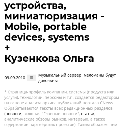
устройства,
миниатюризация -
Mobile, portable
devices, systems
+
Кузенкова Ольга
Музыкальный сервер: меломаны будут
09.09.2010
довольны
* Страница-профиль компании, системы (продукта или
услуги), технологии, персоны и т.п. создается редактором
на основе анализа архива публикаций портала CNews.
Обрабатываются тексты всех редакционных разделов
(
новости
, включая "Главные новости",
статьи
,
аналитические обзоры рынков, интервью, а также
содержание партнёрских проектов). Таким образом, чем