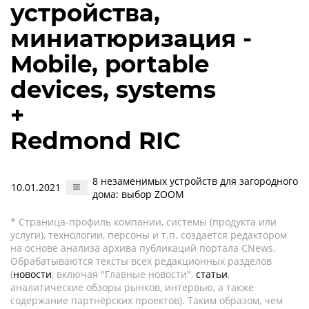
устройства,
миниатюризация -
Mobile, portable
devices, systems
+
Redmond RIC
8 незаменимых устройств для загородного
10.01.2021
дома: выбор ZOOM
* Страница-профиль компании, системы (продукта или
услуги), технологии, персоны и т.п. создается редактором
на основе анализа архива публикаций портала CNews.
Обрабатываются тексты всех редакционных разделов
(
новости
, включая "Главные новости",
статьи
,
аналитические обзоры рынков, интервью, а также
содержание партнёрских проектов). Таким образом, чем