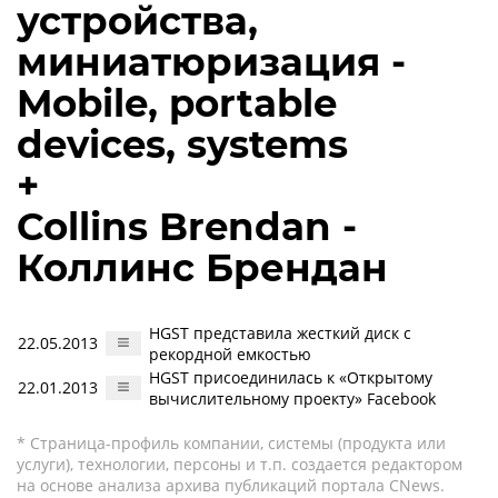
устройства,
миниатюризация -
Mobile, portable
devices, systems
+
Collins Brendan -
Коллинс Брендан
HGST представила жесткий диск с
22.05.2013
рекордной емкостью
HGST присоединилась к «Открытому
22.01.2013
вычислительному проекту» Facebook
* Страница-профиль компании, системы (продукта или
услуги), технологии, персоны и т.п. создается редактором
на основе анализа архива публикаций портала CNews.