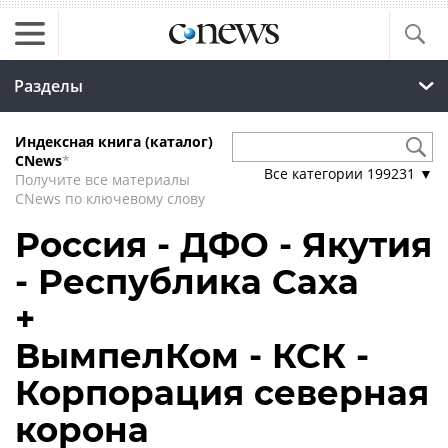
Разделы
Индексная книга (каталог)
CNews
*
Все категории
199231
▼
Получите все материалы
CNews по ключевому слову
Россия - ДФО - Якутия
- Республика Саха
+
ВымпелКом - КСК -
Корпорация северная
корона