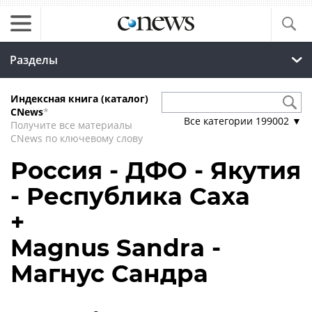
Разделы
Индексная книга (каталог)
CNews
*
Все категории
199002
▼
Получите все материалы
CNews по ключевому слову
Россия - ДФО - Якутия
- Республика Саха
+
Magnus Sandra -
Магнус Сандра