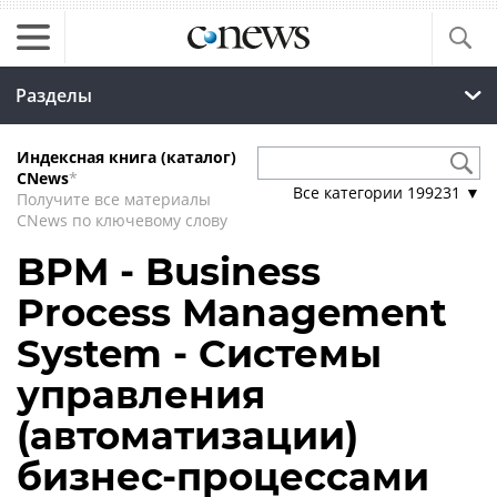
Разделы
Индексная книга (каталог)
CNews
*
Все категории
199231
▼
Получите все материалы
CNews по ключевому слову
BPM - Business
Process Management
System - Системы
управления
(автоматизации)
бизнес-процессами