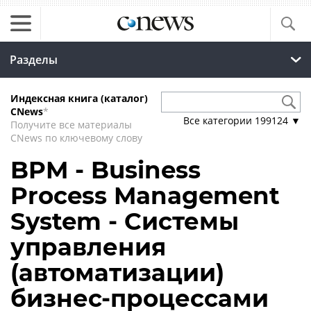
Разделы
Индексная книга (каталог)
CNews
*
Все категории
199124
▼
Получите все материалы
CNews по ключевому слову
BPM - Business
Process Management
System - Системы
управления
(автоматизации)
бизнес-процессами