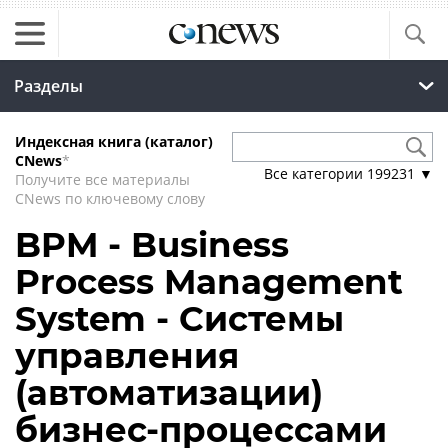
Разделы
Индексная книга (каталог)
CNews
*
Все категории
199231
▼
Получите все материалы
CNews по ключевому слову
BPM - Business
Process Management
System - Системы
управления
(автоматизации)
бизнес-процессами