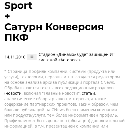
Sport
+
Сатурн Конверсия
ПКФ
Стадион «Динамо» будет защищен ИТ-
14.11.2016
системой «Астероса»
* Страница-профиль компании, системы (продукта или
услуги), технологии, персоны и т.п. создается редактором
на основе анализа архива публикаций портала CNews.
Обрабатываются тексты всех редакционных разделов
(
новости
, включая "Главные новости",
статьи
,
аналитические обзоры рынков, интервью, а также
содержание партнёрских проектов). Таким образом, чем
больше публикаций на CNews было с именем компании
или продукта/услуги, тем более информативен профиль.
Профиль может быть дополнен (обогащен) дополнительной
информацией, в т.ч. презентацией о компании или