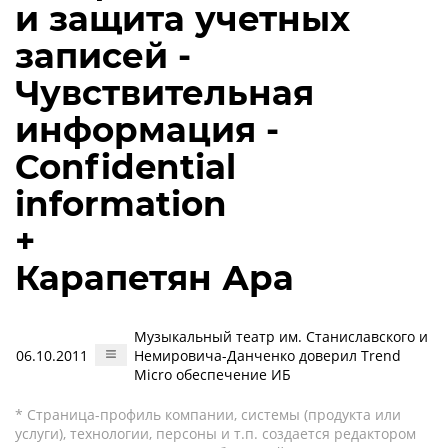
и защита учетных
записей -
Чувствительная
информация -
Confidential
information
+
Карапетян Ара
Музыкальный театр им. Станиславского и
06.10.2011
Немировича-Данченко доверил Trend
Micro обеспечение ИБ
* Страница-профиль компании, системы (продукта или
услуги), технологии, персоны и т.п. создается редактором