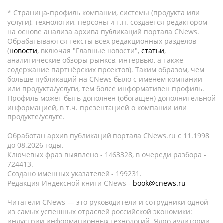
* Страница-профиль компании, системы (продукта или
услуги), технологии, персоны и т.п. создается редактором
на основе анализа архива публикаций портала CNews.
Обрабатываются тексты всех редакционных разделов
(
новости
, включая "Главные новости",
статьи
,
аналитические обзоры рынков, интервью, а также
содержание партнёрских проектов). Таким образом, чем
больше публикаций на CNews было с именем компании
или продукта/услуги, тем более информативен профиль.
Профиль может быть дополнен (обогащен) дополнительной
информацией, в т.ч. презентацией о компании или
продукте/услуге.
Обработан архив публикаций портала CNews.ru c 11.1998
до 08.2026 годы.
Ключевых фраз выявлено - 1463328, в очереди разбора -
724413.
Создано именных указателей - 199231.
Редакция Индексной книги CNews -
book@cnews.ru
Читатели CNews — это руководители и сотрудники одной
из самых успешных отраслей российской экономики:
индустрии информационных технологий. Ядро аудитории