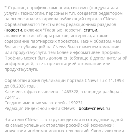
* Страница-профиль компании, системы (продукта или
услуги), технологии, персоны и т.п. создается редактором
на основе анализа архива публикаций портала CNews.
Обрабатываются тексты всех редакционных разделов
(
новости
, включая "Главные новости",
статьи
,
аналитические обзоры рынков, интервью, а также
содержание партнёрских проектов). Таким образом, чем
больше публикаций на CNews было с именем компании
или продукта/услуги, тем более информативен профиль.
Профиль может быть дополнен (обогащен) дополнительной
информацией, в т.ч. презентацией о компании или
продукте/услуге.
Обработан архив публикаций портала CNews.ru c 11.1998
до 08.2026 годы.
Ключевых фраз выявлено - 1463328, в очереди разбора -
724413.
Создано именных указателей - 199231.
Редакция Индексной книги CNews -
book@cnews.ru
Читатели CNews — это руководители и сотрудники одной
из самых успешных отраслей российской экономики:
индустрии информационных технологий. Ядро аудитории