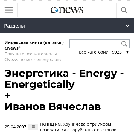
Разделы
Индексная книга (каталог)
CNews
*
Все категории
199231
▼
Получите все материалы
CNews по ключевому слову
Энергетика - Energy -
Energetically
+
Иванов Вячеслав
ГКНПЦ им. Хруничева с триумфом
25.04.2007
возвратился с зарубежных выставок