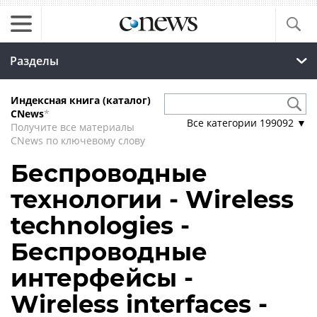
Разделы
Индексная книга (каталог)
CNews
*
Все категории
199092
▼
Получите все материалы
CNews по ключевому слову
Беспроводные
технологии - Wireless
technologies -
Беспроводные
интерфейсы -
Wireless interfaces -