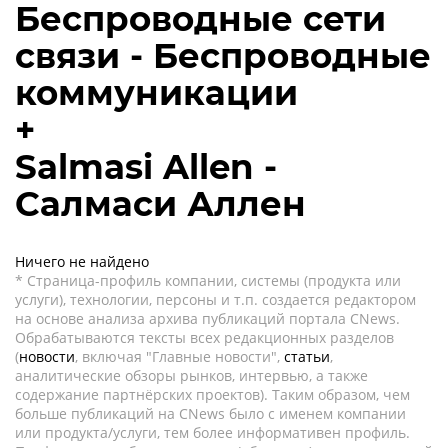
Беспроводные сети
связи - Беспроводные
коммуникации
+
Salmasi Allen -
Салмаси Аллен
Ничего не найдено
* Страница-профиль компании, системы (продукта или
услуги), технологии, персоны и т.п. создается редактором
на основе анализа архива публикаций портала CNews.
Обрабатываются тексты всех редакционных разделов
(
новости
, включая "Главные новости",
статьи
,
аналитические обзоры рынков, интервью, а также
содержание партнёрских проектов). Таким образом, чем
больше публикаций на CNews было с именем компании
или продукта/услуги, тем более информативен профиль.