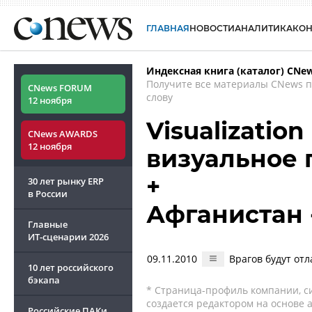
ГЛАВНАЯ
НОВОСТИ
АНАЛИТИКА
КО
Индексная книга (каталог) CNe
Получите все материалы CNews 
CNews FORUM
слову
12 ноября
Visualization
CNews AWARDS
12 ноября
визуальное 
+
30 лет рынку ERP
в России
Афганистан 
Главные
ИТ-сценарии
2026
09.11.2010
Врагов будут от
10 лет российского
бэкапа
* Страница-профиль компании, сис
создается редактором на основе
Российские ПАКи