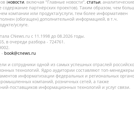
ов (
новости
, включая "Главные новости",
статьи
, аналитически
е содержание партнёрских проектов). Таким образом, чем боль
нем компании или продукта/услуги, тем более информативен
полнен (обогащен) дополнительной информацией, в т.ч.
дукте/услуге.
ала CNews.ru c 11.1998 до 08.2026 годы.
5, в очереди разбора - 724761.
9002.
 -
book@cnews.ru
ели и сотрудники одной из самых успешных отраслей российск
онных технологий. Ядро аудитории составляют топ-менеджеры
таментов информатизации федеральных и региональных орган
 промышленных компаний, розничных сетей, а также
аний-поставщиков информационных технологий и услуг связи.