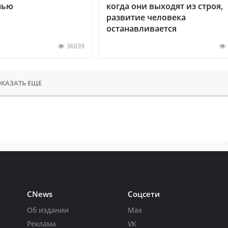
нью
когда они выходят из строя,
развитие человека
останавливается
36039
КАЗАТЬ ЕЩЕ
CNews
Соцсети
Об издании
Max
Реклама
VK