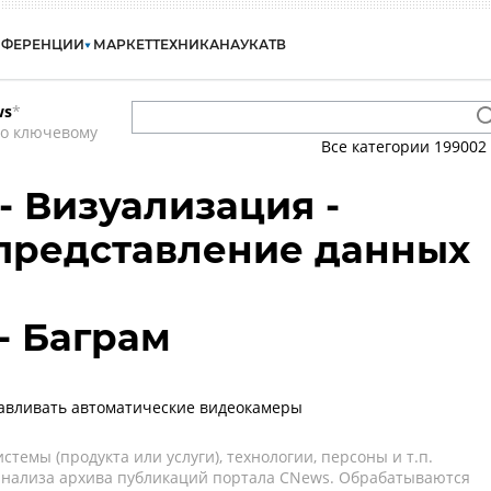
НФЕРЕНЦИИ
МАРКЕТ
ТЕХНИКА
НАУКА
ТВ
ws
*
по ключевому
Все категории
199002
 - Визуализация -
представление данных
- Баграм
лавливать автоматические видеокамеры
темы (продукта или услуги), технологии, персоны и т.п.
 анализа архива публикаций портала CNews. Обрабатываются