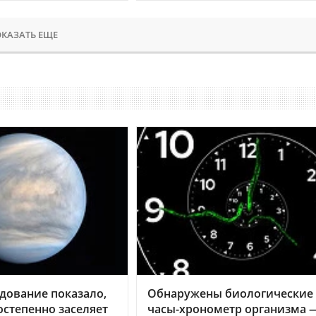
КАЗАТЬ ЕЩЕ
дование показало,
Обнаружены биологические
остепенно заселяет
часы-хронометр организма 