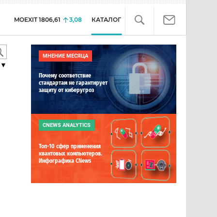
MOEXIT
1806,61
3,08
КАТАЛОГ
МНЕНИЕ МЕСЯЦА
▼
Почему соответствие
стандартам не гарантирует
защиту от киберугроз
CNEWS ANALYTICS
Топ-10 сфер применения
квантовых компьютеров.
Инфографика CNews