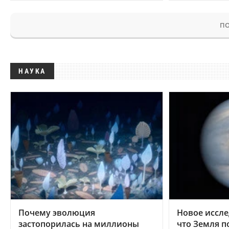
ПО
НАУКА
Почему эволюция
Новое иссле
застопорилась на миллионы
что Земля п