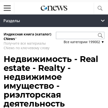
Разделы
Индексная книга (каталог)
CNews
*
Все категории
199002
▼
Получите все материалы
CNews по ключевому слову
Недвижимость - Real
estate - Realty -
недвижимое
имущество -
риэлторская
деятельность