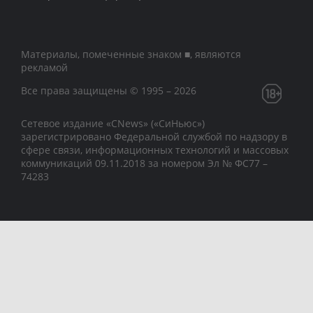
Материалы, помеченные знаком ■, являются
рекламой
Все права защищены © 1995 – 2026
Сетевое издание «CNews» («СиНьюс»)
зарегистрировано Федеральной службой по надзору в
сфере связи, информационных технологий и массовых
коммуникаций 09.11.2018 за номером Эл № ФС77 –
74283