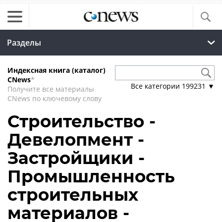
Разделы
Индексная книга (каталог)
CNews
*
Все категории
199231
▼
Получите все материалы
CNews по ключевому слову
Строительство -
Девелопмент -
Застройщики -
Промышленность
строительных
материалов -