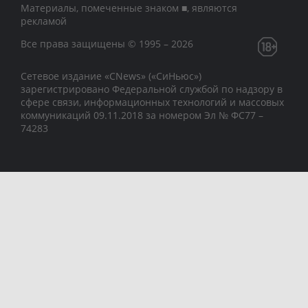
Материалы, помеченные знаком ■, являются
рекламой
Все права защищены © 1995 – 2026
Сетевое издание «CNews» («СиНьюс»)
зарегистрировано Федеральной службой по надзору в
сфере связи, информационных технологий и массовых
коммуникаций 09.11.2018 за номером Эл № ФС77 –
74283