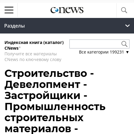
Разделы
Индексная книга (каталог)
CNews
*
Все категории
199231
▼
Получите все материалы
CNews по ключевому слову
Строительство -
Девелопмент -
Застройщики -
Промышленность
строительных
материалов -