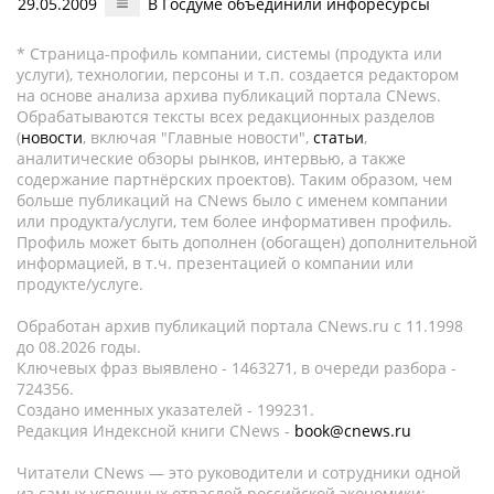
29.05.2009
В Госдуме объединили инфоресурсы
* Страница-профиль компании, системы (продукта или
услуги), технологии, персоны и т.п. создается редактором
на основе анализа архива публикаций портала CNews.
Обрабатываются тексты всех редакционных разделов
(
новости
, включая "Главные новости",
статьи
,
аналитические обзоры рынков, интервью, а также
содержание партнёрских проектов). Таким образом, чем
больше публикаций на CNews было с именем компании
или продукта/услуги, тем более информативен профиль.
Профиль может быть дополнен (обогащен) дополнительной
информацией, в т.ч. презентацией о компании или
продукте/услуге.
Обработан архив публикаций портала CNews.ru c 11.1998
до 08.2026 годы.
Ключевых фраз выявлено - 1463271, в очереди разбора -
724356.
Создано именных указателей - 199231.
Редакция Индексной книги CNews -
book@cnews.ru
Читатели CNews — это руководители и сотрудники одной
из самых успешных отраслей российской экономики: