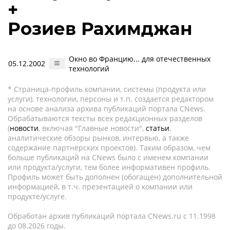
+
Розиев Рахимджан
Окно во Францию... для отечественных
05.12.2002
технологий
* Страница-профиль компании, системы (продукта или
услуги), технологии, персоны и т.п. создается редактором
на основе анализа архива публикаций портала CNews.
Обрабатываются тексты всех редакционных разделов
(
новости
, включая "Главные новости",
статьи
,
аналитические обзоры рынков, интервью, а также
содержание партнёрских проектов). Таким образом, чем
больше публикаций на CNews было с именем компании
или продукта/услуги, тем более информативен профиль.
Профиль может быть дополнен (обогащен) дополнительной
информацией, в т.ч. презентацией о компании или
продукте/услуге.
Обработан архив публикаций портала CNews.ru c 11.1998
до 08.2026 годы.