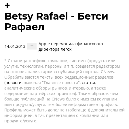
+
Betsy Rafael - Бетси
Рафаел
Apple переманила финансового
14.01.2013
директора Xerox
* Страница-профиль компании, системы (продукта или
услуги), технологии, персоны и т.п. создается редактором
на основе анализа архива публикаций портала CNews.
Обрабатываются тексты всех редакционных разделов
(
новости
, включая "Главные новости",
статьи
,
аналитические обзоры рынков, интервью, а также
содержание партнёрских проектов). Таким образом, чем
больше публикаций на CNews было с именем компании
или продукта/услуги, тем более информативен профиль.
Профиль может быть дополнен (обогащен) дополнительной
информацией, в т.ч. презентацией о компании или
продукте/услуге.