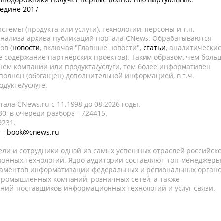
едине 2017
темы (продукта или услуги), технологии, персоны и т.п.
 анализа архива публикаций портала CNews. Обрабатываются
ов (
новости
, включая "Главные новости",
статьи
, аналитически
е содержание партнёрских проектов). Таким образом, чем боль
нем компании или продукта/услуги, тем более информативен
полнен (обогащен) дополнительной информацией, в т.ч.
дукте/услуге.
ала CNews.ru c 11.1998 до 08.2026 годы.
0, в очереди разбора - 724415.
9231.
 -
book@cnews.ru
ели и сотрудники одной из самых успешных отраслей российск
онных технологий. Ядро аудитории составляют топ-менеджеры
таментов информатизации федеральных и региональных орган
 промышленных компаний, розничных сетей, а также
аний-поставщиков информационных технологий и услуг связи.