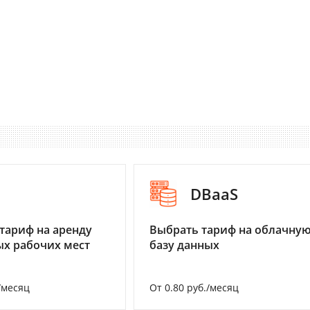
I
DBaaS
тариф на аренду
Выбрать тариф на облачну
х рабочих мест
базу данных
/месяц
От 0.80 руб./месяц