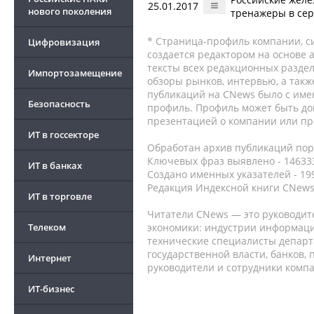
25.01.2017
нового поколения
тренажеры в сер
* Страница-профиль компании, сис
Цифровизация
создается редактором на основе
тексты всех редакционных раздел
Импортозамещение
обзоры рынков, интервью, а такж
публикаций на CNews было с име
Безопасность
профиль. Профиль может быть до
презентацией о компании или про
ИТ в госсекторе
Обработан архив публикаций порт
Ключевых фраз выявлено - 146333
ИТ в банках
Создано именных указателей - 19
Редакция Индексной книги CNews
ИТ в торговле
Читатели CNews — это руководит
Телеком
экономики: индустрии информаци
технические специалисты депар
государственной власти, банков,
Интернет
руководители и сотрудники комп
ИТ-бизнес