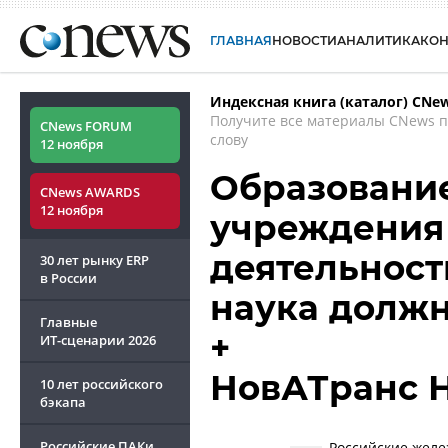
ГЛАВНАЯ
НОВОСТИ
АНАЛИТИКА
КО
Индексная книга (каталог) CNe
Получите все материалы CNews 
CNews FORUM
слову
12 ноября
Образование
CNews AWARDS
12 ноября
учреждения 
деятельност
30 лет рынку ERP
в России
наука долж
Главные
+
ИТ-сценарии
2026
НовАТранс 
10 лет российского
бэкапа
Российские ПАКи
Российские жел