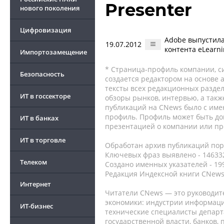
Presenter
нового поколения
Цифровизация
Adobe выпустил
19.07.2012
контента eLearni
Импортозамещение
* Страница-профиль компании, сис
Безопасность
создается редактором на основе
тексты всех редакционных раздел
ИТ в госсекторе
обзоры рынков, интервью, а такж
публикаций на CNews было с име
профиль. Профиль может быть до
ИТ в банках
презентацией о компании или про
ИТ в торговле
Обработан архив публикаций порт
Ключевых фраз выявлено - 146332
Телеком
Создано именных указателей - 19
Редакция Индексной книги CNews
Интернет
Читатели CNews — это руководит
экономики: индустрии информаци
ИТ-бизнес
технические специалисты депар
государственной власти, банков,