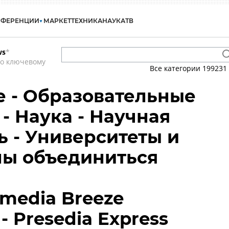
НФЕРЕНЦИИ
МАРКЕТ
ТЕХНИКА
НАУКА
ТВ
ws
*
по ключевому
Все категории
199231
 - Образовательные
- Наука - Научная
ь - Университеты и
ны объединиться
media Breeze
- Presedia Express