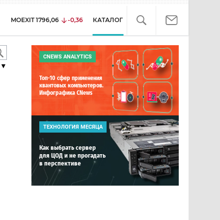
MOEXIT
1796,06
-0,36
КАТАЛОГ
CNEWS ANALYTICS
▼
Топ-10 сфер применения
квантовых компьютеров.
Инфографика CNews
ТЕХНОЛОГИЯ МЕСЯЦА
Как выбрать сервер
для ЦОД и не прогадать
в перспективе