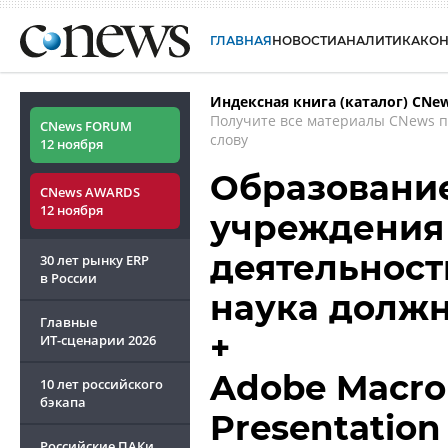
ГЛАВНАЯ
НОВОСТИ
АНАЛИТИКА
КО
Индексная книга (каталог) CNe
Получите все материалы CNews 
CNews FORUM
слову
12 ноября
Образование
CNews AWARDS
12 ноября
учреждения 
деятельност
30 лет рынку ERP
в России
наука долж
Главные
+
ИТ-сценарии
2026
Adobe Macro
10 лет российского
бэкапа
Presentation 
Российские ПАКи