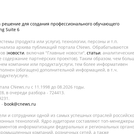
а решение для создания профессионального обучающего
ng Suite 6
темы (продукта или услуги), технологии, персоны и т.п.
 анализа архива публикаций портала CNews. Обрабатываются
ов (
новости
, включая "Главные новости",
статьи
, аналитически
е содержание партнёрских проектов). Таким образом, чем боль
нем компании или продукта/услуги, тем более информативен
полнен (обогащен) дополнительной информацией, в т.ч.
дукте/услуге.
ала CNews.ru c 11.1998 до 08.2026 годы.
8, в очереди разбора - 724413.
9231.
 -
book@cnews.ru
ели и сотрудники одной из самых успешных отраслей российск
онных технологий. Ядро аудитории составляют топ-менеджеры
таментов информатизации федеральных и региональных орган
 промышленных компаний, розничных сетей, а также