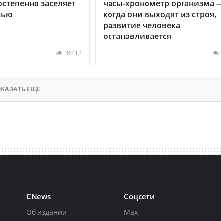
остепенно заселяет
часы-хронометр организма 
нью
когда они выходят из строя,
развитие человека
останавливается
36412
КАЗАТЬ ЕЩЕ
CNews
Соцсети
Об издании
Max