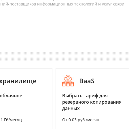
аний-поставщиков информационных технологий и услуг связи.
-хранилище
BaaS
 облачное
Выбрать тариф для
резервного копирования
данных
а 1 Гб/месяц
От 0.03 руб./месяц