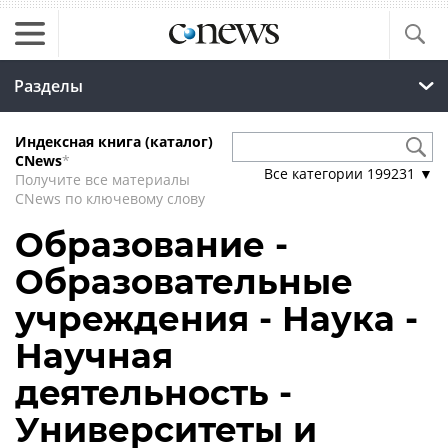
Разделы
Индексная книга (каталог)
CNews
*
Все категории
199231
▼
Получите все материалы
CNews по ключевому слову
Образование -
Образовательные
учреждения - Наука -
Научная
деятельность -
Университеты и