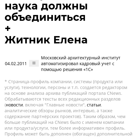
наука должны
объединиться
+
Житник Елена
Московский архитектурный институт
04.02.2011
автоматизировал кадровый учет с
помощью решения «1С»
* Страница-профиль компании, системы (продукта или
услуги), технологии, персоны и т.п. создается редактором
на основе анализа архива публикаций портала CNews.
Обрабатываются тексты всех редакционных разделов
(
новости
, включая "Главные новости",
статьи
,
аналитические обзоры рынков, интервью, а также
содержание партнёрских проектов). Таким образом, чем
больше публикаций на CNews было с именем компании
или продукта/услуги, тем более информативен профиль.
Профиль может быть дополнен (обогащен) дополнительной