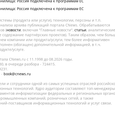
анилища: Россия подключена к программам ЕС
анилища: Россия подключена к программам ЕС
темы (продукта или услуги), технологии, персоны и т.п.
 анализа архива публикаций портала CNews. Обрабатываются
ов (
новости
, включая "Главные новости",
статьи
, аналитически
е содержание партнёрских проектов). Таким образом, чем боль
нем компании или продукта/услуги, тем более информативен
полнен (обогащен) дополнительной информацией, в т.ч.
дукте/услуге.
ала CNews.ru c 11.1998 до 08.2026 годы.
0, в очереди разбора - 724415.
9231.
 -
book@cnews.ru
ели и сотрудники одной из самых успешных отраслей российск
онных технологий. Ядро аудитории составляют топ-менеджеры
таментов информатизации федеральных и региональных орган
 промышленных компаний, розничных сетей, а также
аний-поставщиков информационных технологий и услуг связи.