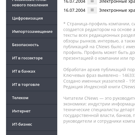
16.07.2004
Электронные хр
нового поколения
16.07.2004
Электронные хр
Цифровизация
* Страница-профиль компании, сис
создается редактором на основе
Импортозамещение
тексты всех редакционных раздел
обзоры рынков, интервью, а такж
Безопасность
публикаций на CNews было с име
профиль. Профиль может быть до
ИТ в госсекторе
презентацией о компании или про
Обработан архив публикаций порт
ИТ в банках
Ключевых фраз выявлено - 146333
Создано именных указателей - 19
ИТ в торговле
Редакция Индексной книги CNews
Телеком
Читатели CNews — это руководит
экономики: индустрии информаци
технические специалисты депар
Интернет
государственной власти, банков,
руководители и сотрудники комп
ИТ-бизнес