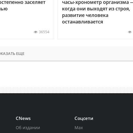
остепенно заселяет
часы-хронометр организма 
нью
когда они выходят из строя,
развитие человека
останавливается
36554
КАЗАТЬ ЕЩЕ
CNews
Соцсети
Об издании
Max