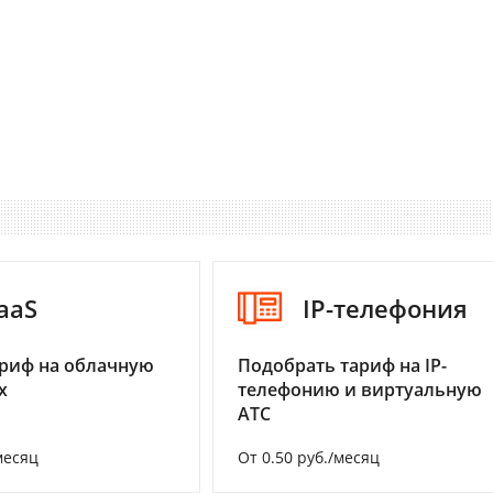
aaS
IP-телефония
риф на облачную
Подобрать тариф на IP-
х
телефонию и виртуальную
АТС
месяц
От 0.50 руб./месяц