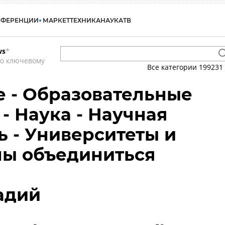
НФЕРЕНЦИИ
МАРКЕТ
ТЕХНИКА
НАУКА
ТВ
ws
*
по ключевому
Все категории
199231
 - Образовательные
- Наука - Научная
ь - Университеты и
ны объединиться
адий