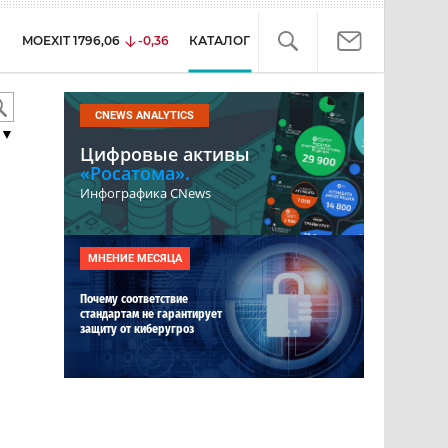
MOEXIT
1796,06
-0,36
КАТАЛОГ
CNEWS ANALYTICS
▼
Цифровые активы
«Росатома».
Инфографика CNews
МНЕНИЕ МЕСЯЦА
Почему соответствие
стандартам не гарантирует
защиту от киберугроз