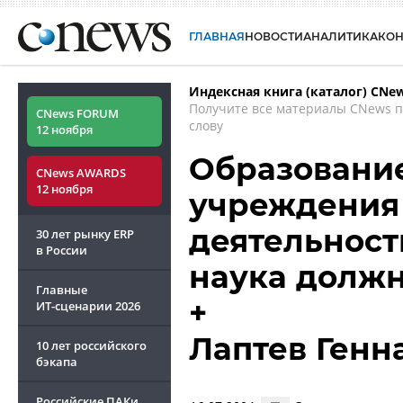
ГЛАВНАЯ
НОВОСТИ
АНАЛИТИКА
КО
Индексная книга (каталог) CNe
Получите все материалы CNews 
CNews FORUM
слову
12 ноября
Образование
CNews AWARDS
12 ноября
учреждения 
деятельност
30 лет рынку ERP
в России
наука долж
Главные
+
ИТ-сценарии
2026
Лаптев Генн
10 лет российского
бэкапа
Российские ПАКи