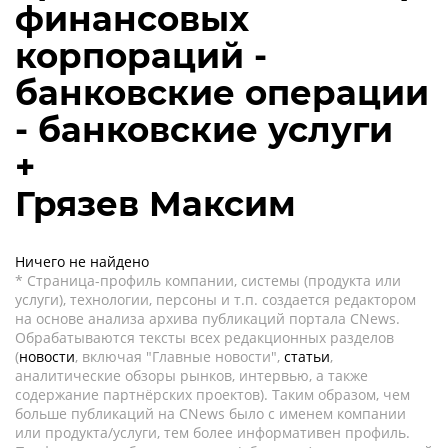
финансовых
корпораций -
банковские операции
- банковские услуги
+
Грязев Максим
Ничего не найдено
* Страница-профиль компании, системы (продукта или
услуги), технологии, персоны и т.п. создается редактором
на основе анализа архива публикаций портала CNews.
Обрабатываются тексты всех редакционных разделов
(
новости
, включая "Главные новости",
статьи
,
аналитические обзоры рынков, интервью, а также
содержание партнёрских проектов). Таким образом, чем
больше публикаций на CNews было с именем компании
или продукта/услуги, тем более информативен профиль.