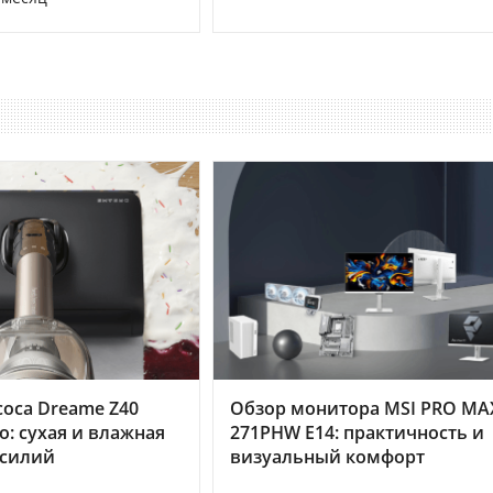
оса Dreame Z40
Обзор монитора MSI PRO MA
o: сухая и влажная
271PHW E14: практичность и
усилий
визуальный комфорт