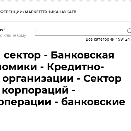
НФЕРЕНЦИИ
МАРКЕТ
ТЕХНИКА
НАУКА
ТВ
ws
*
по ключевому
Все категории
199124
сектор - Банковская
номики - Кредитно-
организации - Сектор
корпораций -
операции - банковские