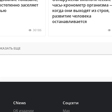
остепенно заселяет
часы-хронометр организма 
нью
когда они выходят из строя,
развитие человека
останавливается
36186
КАЗАТЬ ЕЩЕ
CNews
Соцсети
Об издании
Max