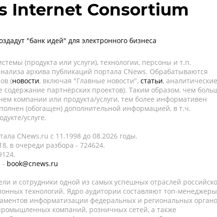
ss Internet Consortium
оздадут "банк идей" для электронного бизнеса
темы (продукта или услуги), технологии, персоны и т.п.
 анализа архива публикаций портала CNews. Обрабатываются
ов (
новости
, включая "Главные новости",
статьи
, аналитически
е содержание партнёрских проектов). Таким образом, чем боль
нем компании или продукта/услуги, тем более информативен
полнен (обогащен) дополнительной информацией, в т.ч.
дукте/услуге.
ала CNews.ru c 11.1998 до 08.2026 годы.
8, в очереди разбора - 724624.
9124.
 -
book@cnews.ru
ели и сотрудники одной из самых успешных отраслей российск
онных технологий. Ядро аудитории составляют топ-менеджеры
таментов информатизации федеральных и региональных орган
 промышленных компаний, розничных сетей, а также