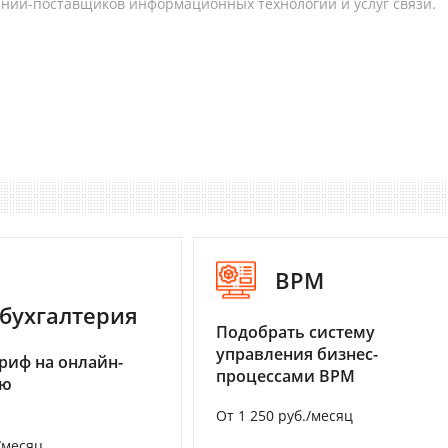
аний-поставщиков информационных технологий и услуг связи.
BPM
бухгалтерия
Подобрать систему
управления бизнес-
риф на онлайн-
процессами BPM
ию
От 1 250 руб./месяц
/месяц