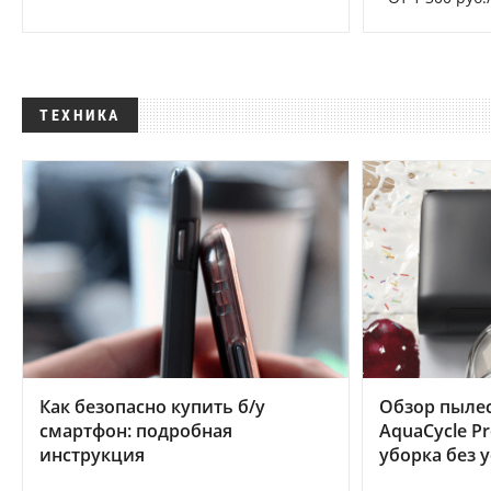
ТЕХНИКА
Как безопасно купить б/у
Обзор пылес
смартфон: подробная
AquaCycle Pr
инструкция
уборка без 