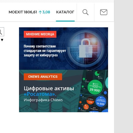
MOEXIT
1806,61
3,08
КАТАЛОГ
МНЕНИЕ МЕСЯЦА
▼
Почему соответствие
стандартам не гарантирует
защиту от киберугроз
CNEWS ANALYTICS
Цифровые активы
«Росатома».
Инфографика CNews