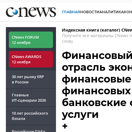
ГЛАВНАЯ
НОВОСТИ
АНАЛИТИКА
КО
Индексная книга (каталог) CNe
Получите все материалы CNews 
CNews FORUM
слову
12 ноября
Финансовый 
CNews AWARDS
12 ноября
отрасль эко
финансовые 
30 лет рынку ERP
в России
финансовых 
Главные
банковские 
ИТ-сценарии
2026
услуги
10 лет российского
бэкапа
+
Российские ПАКи