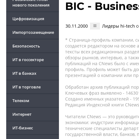
BIC - Busine
нового поколения
Цифровизация
30.11.2000
Лидеры hi-tech с
Импортозамещение
* Страница-профиль компании, сис
создается редактором на основе
Безопасность
тексты всех редакционных раздел
обзоры рынков, интервью, а такж
ИТ в госсекторе
публикаций на CNews было с име
профиль. Профиль может быть до
ИТ в банках
презентацией о компании или про
ИТ в торговле
Обработан архив публикаций порт
Ключевых фраз выявлено - 146301
Создано именных указателей - 19
Телеком
Редакция Индексной книги CNews
Интернет
Читатели CNews — это руководит
экономики: индустрии информаци
ИТ-бизнес
технические специалисты депар
государственной власти, банков,