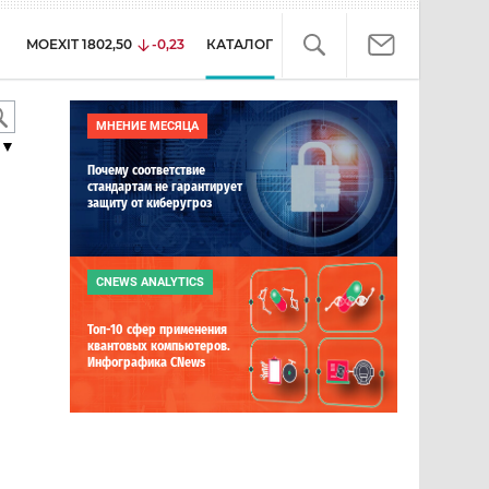
MOEXIT
1802,50
-0,23
КАТАЛОГ
МНЕНИЕ МЕСЯЦА
▼
Почему соответствие
стандартам не гарантирует
защиту от киберугроз
CNEWS ANALYTICS
Топ-10 сфер применения
квантовых компьютеров.
Инфографика CNews