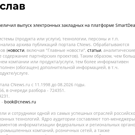
слав
увеличил выпуск электронных закладных на платформе SmartDea
темы (продукта или услуги), технологии, персоны и т.п.
 анализа архива публикаций портала CNews. Обрабатываются
ов (
новости
, включая "Главные новости",
статьи
, аналитически
е содержание партнёрских проектов). Таким образом, чем боль
нем компании или продукта/услуги, тем более информативен
полнен (обогащен) дополнительной информацией, в т.ч.
дукте/услуге.
ала CNews.ru c 11.1998 до 08.2026 годы.
6, в очереди разбора - 724351.
9231.
 -
book@cnews.ru
ели и сотрудники одной из самых успешных отраслей российск
онных технологий. Ядро аудитории составляют топ-менеджеры
таментов информатизации федеральных и региональных орган
 промышленных компаний, розничных сетей, а также