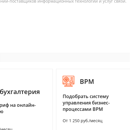
аний-поставщиков информационных технологий и услуг связи.
BPM
бухгалтерия
Подобрать систему
управления бизнес-
риф на онлайн-
процессами BPM
ию
От 1 250 руб./месяц
/месяц