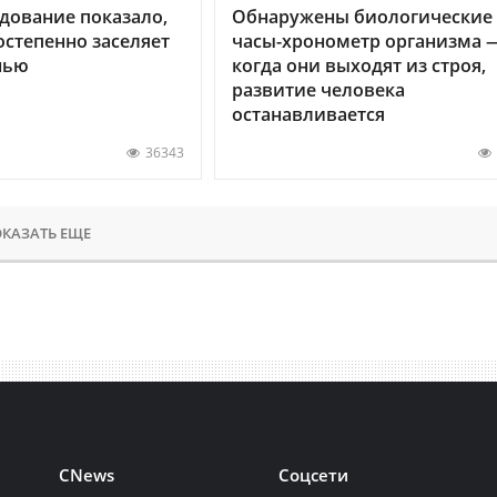
дование показало,
Обнаружены биологические
остепенно заселяет
часы-хронометр организма 
нью
когда они выходят из строя,
развитие человека
останавливается
36343
КАЗАТЬ ЕЩЕ
CNews
Соцсети