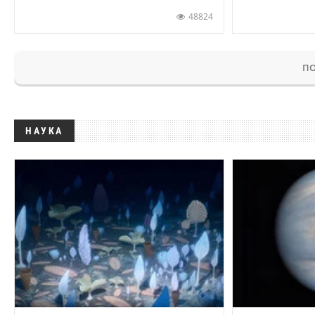
48824
ПО
НАУКА