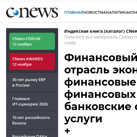
ГЛАВНАЯ
НОВОСТИ
АНАЛИТИКА
КО
Индексная книга (каталог) CNe
Получите все материалы CNews 
CNews FORUM
слову
12 ноября
Финансовый 
CNews AWARDS
12 ноября
отрасль эко
финансовые 
30 лет рынку ERP
в России
финансовых 
Главные
банковские 
ИТ-сценарии
2026
услуги
10 лет российского
бэкапа
+
Российские ПАКи