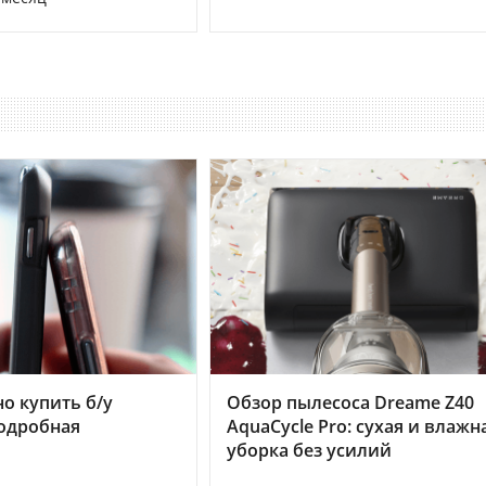
но купить б/у
Обзор пылесоса Dreame Z40
подробная
AquaCycle Pro: сухая и влажн
уборка без усилий