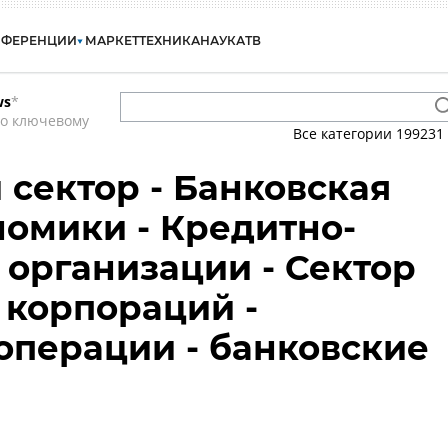
НФЕРЕНЦИИ
МАРКЕТ
ТЕХНИКА
НАУКА
ТВ
ws
*
по ключевому
Все категории
199231
сектор - Банковская
номики - Кредитно-
организации - Сектор
корпораций -
операции - банковские