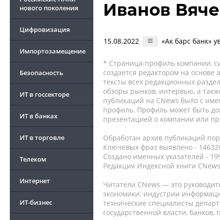
Иванов Вяче
нового поколения
Цифровизация
15.08.2022
«Ак барс банк» 
Импортозамещение
* Страница-профиль компании, сис
создается редактором на основе
Безопасность
тексты всех редакционных раздел
обзоры рынков, интервью, а такж
ИТ в госсекторе
публикаций на CNews было с име
профиль. Профиль может быть до
ИТ в банках
презентацией о компании или про
ИТ в торговле
Обработан архив публикаций порт
Ключевых фраз выявлено - 146326
Создано именных указателей - 19
Телеком
Редакция Индексной книги CNews
Интернет
Читатели CNews — это руководит
экономики: индустрии информаци
ИТ-бизнес
технические специалисты депар
государственной власти, банков,